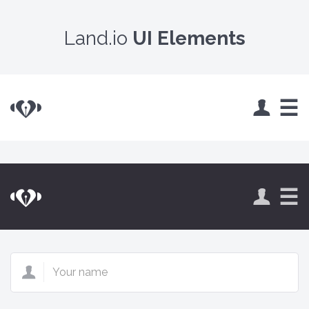
Land.io
UI Elements
Land.io
☰
Land.io
☰
Your
name