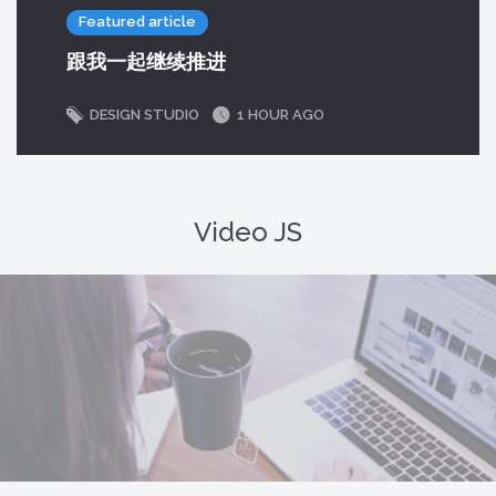
Featured article
跟我一起继续推进
DESIGN STUDIO
1 HOUR AGO
Video JS
The video could not be loaded, either because the server or network failed
or because the format is not supported.