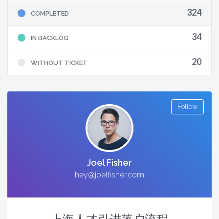
324
COMPLETED
34
IN BACKLOG
20
WITHOUT TICKET
Follow
Joel Fisher
hey@joelfisher.com
上海人才引进落户流程