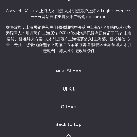
Copyright © 2014.
上海人才引进
|
人才引进落户上海
All rights reserved.
➡️➡️➡️
网站技术支持及推广营销 dxi.com.cn
友情链接：
上海居转户落户年限限制
|
找中介落户上海3万5贵吗
|
极速代办
|
闵行区人才引进落户
|
上海居转户落户代办
|
您是已经有居住证了吗？
|
上海
居转户疑难解决方案
|
人才引进落户上海需要多久
|
上海落户疑难解答
|
专
业、专注、您最优的选择
|
上海落户方案策划咨询
|
静安区金融领域人才引
进落户
|
上海人才引进政策条件
(current)
Slides
NEW
UI Kit
GitHub
Back to top