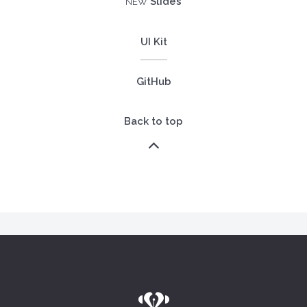
(current)
Slides
NEW
UI Kit
GitHub
Back to top